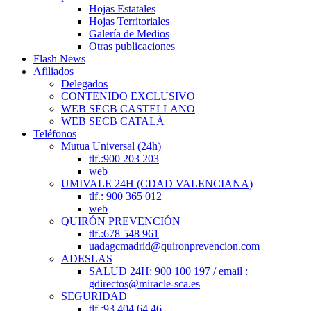
Hojas Estatales
Hojas Territoriales
Galería de Medios
Otras publicaciones
Flash News
Afiliados
Delegados
CONTENIDO EXCLUSIVO
WEB SECB CASTELLANO
WEB SECB CATALÀ
Teléfonos
Mutua Universal (24h)
tlf.:900 203 203
web
UMIVALE 24H (CDAD VALENCIANA)
tlf.: 900 365 012
web
QUIRÓN PREVENCIÓN
tlf.:678 548 961
uadagcmadrid@quironprevencion.com
ADESLAS
SALUD 24H: 900 100 197 / email :
gdirectos@miracle-sca.es
SEGURIDAD
tlf.:93 404 64 46