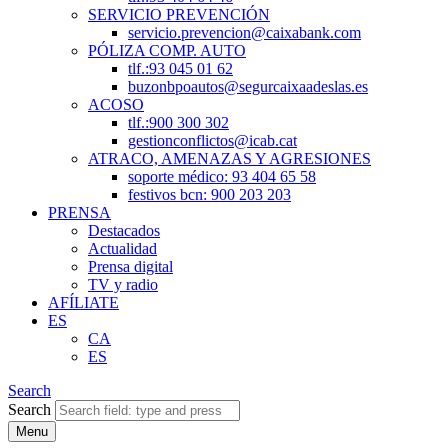
SERVICIO PREVENCIÓN
servicio.prevencion@caixabank.com
PÓLIZA COMP. AUTO
tlf.:93 045 01 62
buzonbpoautos@segurcaixaadeslas.es
ACOSO
tlf.:900 300 302
gestionconflictos@icab.cat
ATRACO, AMENAZAS Y AGRESIONES
soporte médico: 93 404 65 58
festivos bcn: 900 203 203
PRENSA
Destacados
Actualidad
Prensa digital
TV y radio
AFÍLIATE
ES
CA
ES
Search
Search
Menu