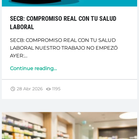
SECB: COMPROMISO REAL CON TU SALUD
LABORAL
SECB: COMPROMISO REAL CON TU SALUD
LABORAL NUESTRO TRABAJO NO EMPEZÓ
AYER:…
“SECB:
Continue reading
…
COMPROMISO
REAL
28 Abr 2026
1195
CON
TU
SALUD
LABORAL”