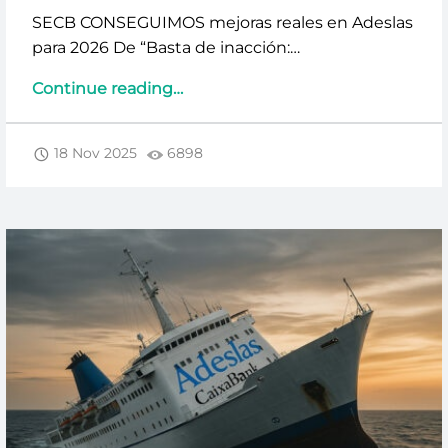
SECB CONSEGUIMOS mejoras reales en Adeslas
para 2026 De “Basta de inacción:…
“SECB
Continue reading
…
TRANSFORMAMOS
LAS
18 Nov 2025
6898
QUEJAS
EN
SOLUCIONES:
MEJORAS
EN
ADESLAS
2026”