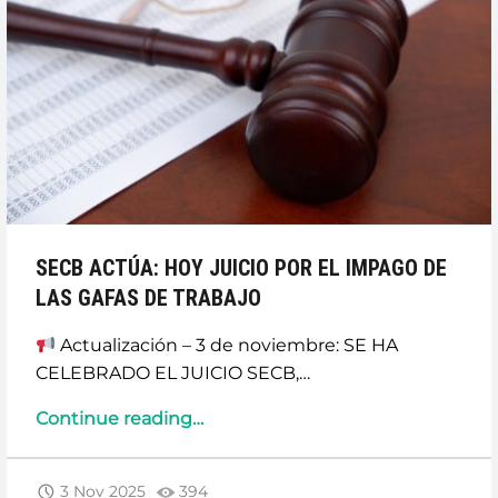
SECB ACTÚA: HOY JUICIO POR EL IMPAGO DE
LAS GAFAS DE TRABAJO
Actualización – 3 de noviembre: SE HA
CELEBRADO EL JUICIO SECB,…
“SECB
Continue reading
…
ACTÚA:
HOY
3 Nov 2025
394