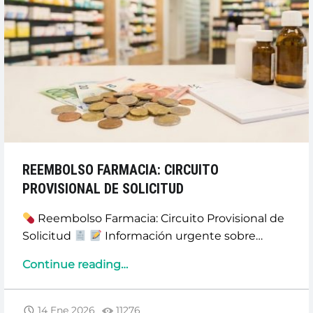
REEMBOLSO FARMACIA: CIRCUITO
PROVISIONAL DE SOLICITUD
Reembolso Farmacia: Circuito Provisional de
Solicitud
Información urgente sobre…
“REEMBOLSO
Continue reading
…
FARMACIA:
CIRCUITO
14 Ene 2026
11276