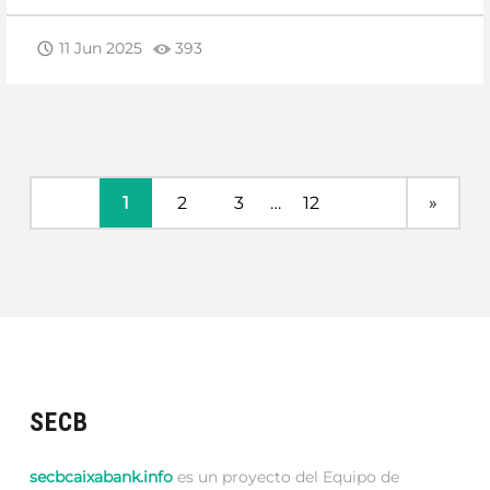
APORTACIONES
DE
11 Jun 2025
393
SECB:
UN
PASO
FIRME
HACIA
TU
1
2
3
…
12
»
BIENESTAR”
SECB
secbcaixabank.info
es un proyecto del Equipo de