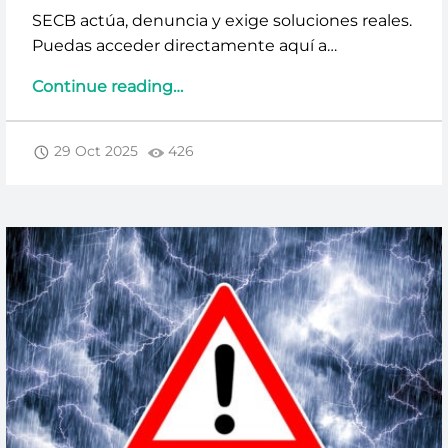
SECB actúa, denuncia y exige soluciones reales.
Puedas acceder directamente aquí a…
“SECB
Continue reading
…
DICE
BASTA:
29 Oct 2025
426
PRESIÓN
COMERCIAL,
UPSELL
Y
MODELOS
FALLIDOS”