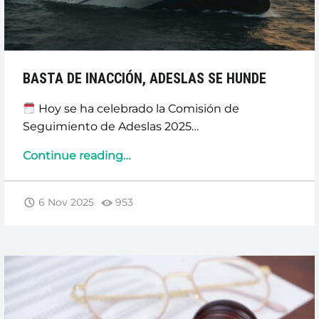
BASTA DE INACCIÓN, ADESLAS SE HUNDE
Hoy se ha celebrado la Comisión de
Seguimiento de Adeslas 2025…
“BASTA
Continue reading
…
DE
INACCIÓN,
6 Nov 2025
953
ADESLAS
SE
HUNDE”