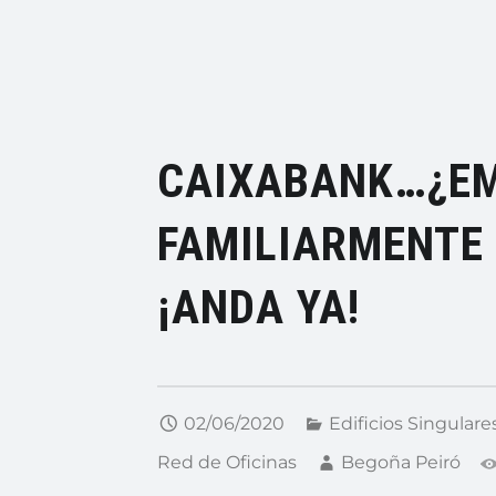
CAIXABANK…¿E
FAMILIARMENTE
¡ANDA YA!
02/06/2020
Edificios Singulare
Red de Oficinas
Begoña Peiró