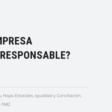
MPRESA
 RESPONSABLE?
s
,
Hojas Estatales
,
Igualdad y Conciliación
,
1982