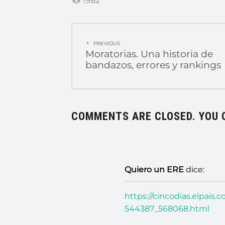
1982
POST
PREVIOUS
Moratorias. Una historia de
NAVIGATION
bandazos, errores y rankings
COMMENTS ARE CLOSED. YOU 
Quiero un ERE
dice:
https://cincodias.elpais
544387_568068.html