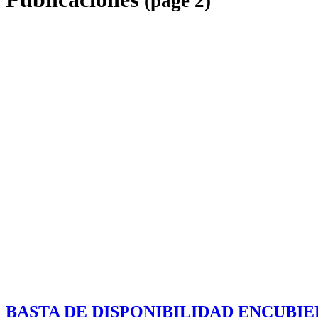
(page 2)
↑
BASTA DE DISPONIBILIDAD ENCUBI