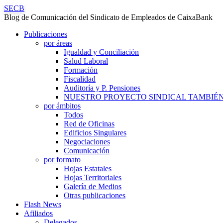
Publicaciones
SECB
Blog de Comunicación del Sindicato de Empleados de CaixaBank
-
SECB
Skip
Publicaciones
Página
site
to
por áreas
2
navigation
content
Igualdad y Conciliación
Salud Laboral
de
Formación
97
Fiscalidad
Auditoría y P. Pensiones
-
NUESTRO PROYECTO SINDICAL TAMBIÉN
SECB
por ámbitos
Todos
Red de Oficinas
Edificios Singulares
Negociaciones
Comunicación
por formato
Hojas Estatales
Hojas Territoriales
Galería de Medios
Otras publicaciones
Flash News
Afiliados
Delegados