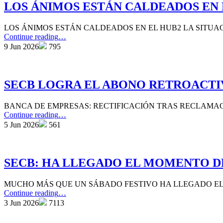
TARDES
LOS ÁNIMOS ESTÁN CALDEADOS EN 
HLS
PARA
LOS ÁNIMOS ESTÁN CALDEADOS EN EL HUB2 LA SITUA
LOS
“LOS
Continue reading
…
EQUIPOS
ÁNIMOS
9 Jun 2026
795
SOPORTE”
ESTÁN
CALDEADOS
EN
EL
SECB LOGRA EL ABONO RETROACTI
HUB2”
BANCA DE EMPRESAS: RECTIFICACIÓN TRAS RECLAMAC
“SECB
Continue reading
…
LOGRA
5 Jun 2026
561
EL
ABONO
RETROACTIVO
PARA
SECB: HA LLEGADO EL MOMENTO D
DIRECTORES
EN
MUCHO MÁS QUE UN SÁBADO FESTIVO HA LLEGADO 
FUNCIONES
“SECB:
Continue reading
…
DE
HA
3 Jun 2026
7113
BANCA
LLEGADO
DE
EL
EMPRESAS”