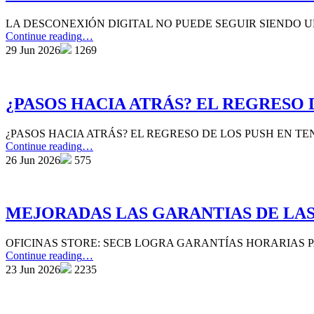
LA DESCONEXIÓN DIGITAL NO PUEDE SEGUIR SIENDO 
“BASTA
Continue reading
…
DE
29 Jun 2026
1269
DISPONIBILIDAD
ENCUBIERTA:
EXIGIMOS
UNA
¿PASOS HACIA ATRÁS? EL REGRESO 
DESCONEXIÓN
DIGITAL
¿PASOS HACIA ATRÁS? EL REGRESO DE LOS PUSH EN T
REAL”
“¿PASOS
Continue reading
…
HACIA
26 Jun 2026
575
ATRÁS?
EL
REGRESO
DE
MEJORADAS LAS GARANTIAS DE LAS
LOS
PUSH
OFICINAS STORE: SECB LOGRA GARANTÍAS HORARIAS 
EN
“MEJORADAS
Continue reading
…
TENERIFE”
LAS
23 Jun 2026
2235
GARANTIAS
DE
LAS