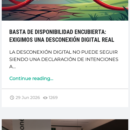
BASTA DE DISPONIBILIDAD ENCUBIERTA:
EXIGIMOS UNA DESCONEXIÓN DIGITAL REAL
LA DESCONEXIÓN DIGITAL NO PUEDE SEGUIR
SIENDO UNA DECLARACIÓN DE INTENCIONES
A…
“BASTA
Continue reading
…
DE
DISPONIBILIDAD
29 Jun 2026
1269
ENCUBIERTA:
EXIGIMOS
UNA
DESCONEXIÓN
DIGITAL