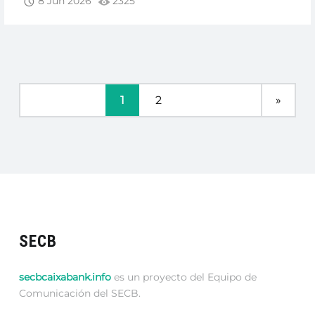
8 Jun 2026
2325
DE
MIRAR
A
OTRO
LADO!”
1
2
»
SECB
secbcaixabank.info
es un proyecto del Equipo de
Comunicación del SECB.