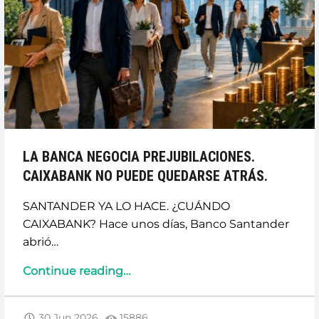
LA BANCA NEGOCIA PREJUBILACIONES.
CAIXABANK NO PUEDE QUEDARSE ATRÁS.
SANTANDER YA LO HACE. ¿CUÁNDO
CAIXABANK? Hace unos días, Banco Santander
abrió…
“LA
Continue reading
…
BANCA
NEGOCIA
30 Jun 2026
15886