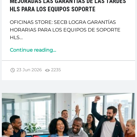
MEJORADAS LAS GARANTIAS DE LAS TARDES
HLS PARA LOS EQUIPOS SOPORTE
OFICINAS STORE: SECB LOGRA GARANTÍAS
HORARIAS PARA LOS EQUIPOS DE SOPORTE
HLS…
“MEJORADAS
Continue reading
…
LAS
GARANTIAS
23 Jun 2026
2235
DE
LAS
TARDES
HLS
PARA
LOS
EQUIPOS
SOPORTE”