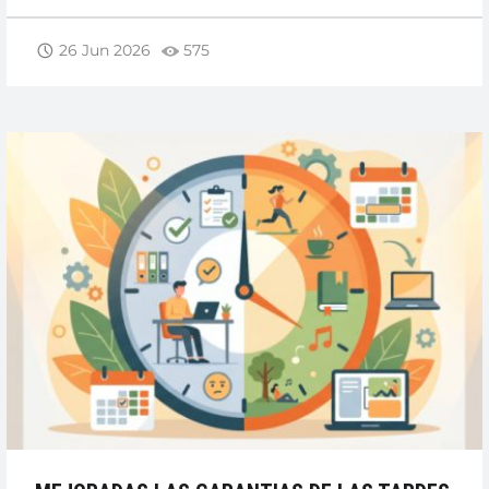
HACIA
ATRÁS?
26 Jun 2026
575
EL
REGRESO
DE
LOS
PUSH
EN
TENERIFE”