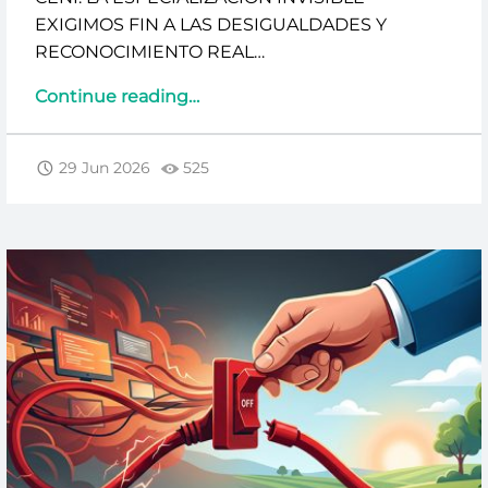
EXIGIMOS FIN A LAS DESIGUALDADES Y
RECONOCIMIENTO REAL…
“CENI:
Continue reading
…
LA
ESPECIALIZACIÓN
29 Jun 2026
525
INVISIBLE”