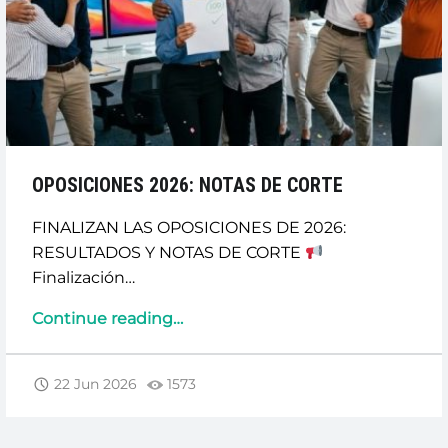
OPOSICIONES 2026: NOTAS DE CORTE
FINALIZAN LAS OPOSICIONES DE 2026:
RESULTADOS Y NOTAS DE CORTE
Finalización…
“OPOSICIONES
Continue reading
…
2026:
NOTAS
22 Jun 2026
1573
DE
CORTE”