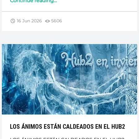
“COBERTURAS
Continue reading
…
PÓLIZA
ADESLAS
16 Jun 2026
5606
EN
VIAJES”
LOS ÁNIMOS ESTÁN CALDEADOS EN EL HUB2