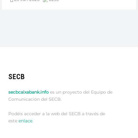
DE
LAS
TARDES
HLS
PARA
LOS
EQUIPOS
SOPORTE”
SECB
secbcaixabank.info
es un proyecto del Equipo de
Comunicación del SECB.
Podéis acceder a la web del SECB a través de
este
enlace
.