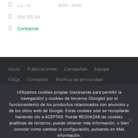
Business
Lu – Vi
8:00 – 15:00
hours:
Phone
934 155 141
number:
Email
Contactar
address:
Inicio
Publicaciones
Campañas
Equipo
FAQs
Contactar
Política de privacidad
Colaboradores
Utilizamos cookies propias (necesarias para permitir la
navegación) y cookies de terceros (Google) por el
funcionamiento de los productos relacionados con anuncios y
de los sitios web de Google. Estas cookies solo se recopilarán
haciendo clic a ACEPTAR. Puede RECHAZAR las cookies
analíticas de terceros, puede obtener más información, o bien
© 1976-2024 Sindicato de Empleados de CaixaBank
conocer como cambiar la configuración, pulsando en Más
SECB
SECB
SECB
SECB
SECB
Back
información.