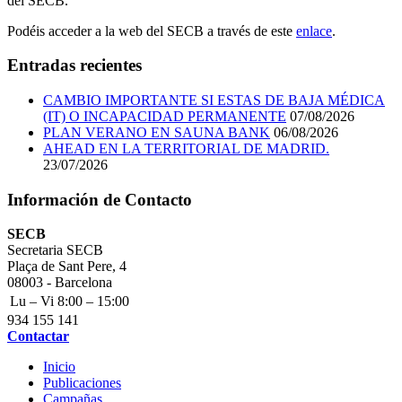
del SECB.
Podéis acceder a la web del SECB a través de este
enlace
.
Entradas recientes
CAMBIO IMPORTANTE SI ESTAS DE BAJA MÉDICA
(IT) O INCAPACIDAD PERMANENTE
07/08/2026
PLAN VERANO EN SAUNA BANK
06/08/2026
AHEAD EN LA TERRITORIAL DE MADRID.
23/07/2026
Información de Contacto
Address:
SECB
Secretaria SECB
Plaça de Sant Pere, 4
08003 - Barcelona
Business
Lu – Vi
8:00 – 15:00
hours:
Phone
934 155 141
number:
Email
Contactar
address:
Inicio
Publicaciones
Campañas