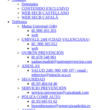
Delegados
CONTENIDO EXCLUSIVO
WEB SECB CASTELLANO
WEB SECB CATALÀ
Teléfonos
Mutua Universal (24h)
tlf.:900 203 203
web
UMIVALE 24H (CDAD VALENCIANA)
tlf.: 900 365 012
web
QUIRÓN PREVENCIÓN
tlf.:678 548 961
uadagcmadrid@quironprevencion.com
ADESLAS
SALUD 24H: 900 100 197 / email :
gdirectos@miracle-sca.es
SEGURIDAD
tlf.:93 404 64 46
SERVICIO PREVENCIÓN
servicio.prevencion@caixabank.com
PÓLIZA COMP. AUTO
tlf.:93 045 01 62
buzonbpoautos@segurcaixaadeslas.es