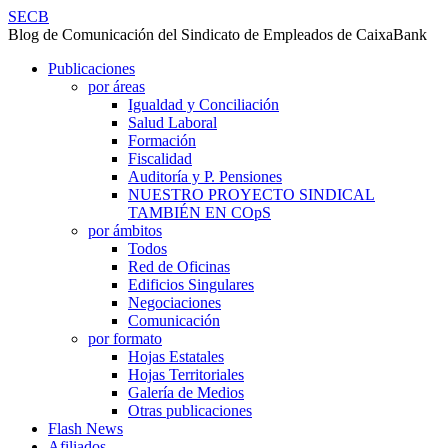
OPOSICIONES
SECB
Blog de Comunicación del Sindicato de Empleados de CaixaBank
2026:
SECB
Skip
Publicaciones
CALENDARIO
site
to
por áreas
Y
navigation
content
Igualdad y Conciliación
Salud Laboral
REQUISITOS
Formación
PARA
Fiscalidad
Auditoría y P. Pensiones
INSCRIPCIÓN
NUESTRO PROYECTO SINDICAL
DEFINITIVA
TAMBIÉN EN COpS
por ámbitos
-
Todos
SECB
Red de Oficinas
Edificios Singulares
Negociaciones
Comunicación
por formato
Hojas Estatales
Hojas Territoriales
Galería de Medios
Otras publicaciones
Flash News
Afiliados