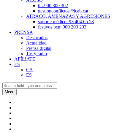
ACOSO
tlf.:900 300 302
gestionconflictos@icab.cat
ATRACO, AMENAZAS Y AGRESIONES
soporte médico: 93 404 65 58
festivos bcn: 900 203 203
PRENSA
Destacados
Actualidad
Prensa digital
TV y radio
AFÍLIATE
ES
CA
ES
Search
Search
Menu
SECB
a
SECB
Telegram
a
SECB
Twitter
a
SECB
Facebook
a
SECB
Instagram
a
Back