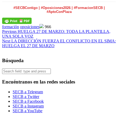
#SECBContigo | #Oposiciones2026 | #FormacionSECB |
#AptoConPlaza
formación
oposiciones
966
Post
Previous
HUELGA 27 DE MARZO: TODA LA PLANTILLA,
UNA SOLA VOZ
navigation
Next
LA DIRECCIÓN FUERZA EL CONFLICTO EN EL SIMA:
HUELGA EL 27 DE MARZO
Búsqueda
Search
Encuéntranos en las redes sociales
SECB a Telegram
SECB a Twitter
SECB a Facebook
SECB a Instagram
SECB a YouTube