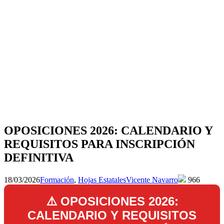
YouTube
to
top
↑
OPOSICIONES 2026: CALENDARIO Y
REQUISITOS PARA INSCRIPCIÓN
DEFINITIVA
18/03/2026
Formación
,
Hojas Estatales
Vicente Navarro
966
⚠️ OPOSICIONES 2026:
CALENDARIO Y REQUISITOS