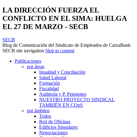
LA DIRECCIÓN FUERZA EL
CONFLICTO EN EL SIMA: HUELGA
EL 27 DE MARZO - SECB
SECB
Blog de Comunicación del Sindicato de Empleados de CaixaBank
SECB site navigation
Skip to content
Publicaciones
por áreas
Igualdad y Conciliación
Salud Laboral
Formación
Fiscalidad
Auditoría y P. Pensiones
NUESTRO PROYECTO SINDICAL
TAMBIÉN EN COpS
por ámbitos
Todos
Red de Oficinas
Edificios Singulares
Negociaciones