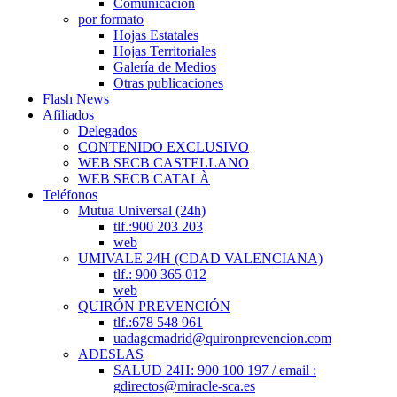
Comunicación
por formato
Hojas Estatales
Hojas Territoriales
Galería de Medios
Otras publicaciones
Flash News
Afiliados
Delegados
CONTENIDO EXCLUSIVO
WEB SECB CASTELLANO
WEB SECB CATALÀ
Teléfonos
Mutua Universal (24h)
tlf.:900 203 203
web
UMIVALE 24H (CDAD VALENCIANA)
tlf.: 900 365 012
web
QUIRÓN PREVENCIÓN
tlf.:678 548 961
uadagcmadrid@quironprevencion.com
ADESLAS
SALUD 24H: 900 100 197 / email :
gdirectos@miracle-sca.es