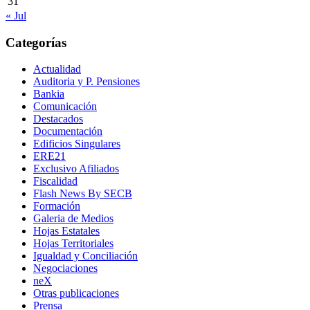
31
« Jul
Categorías
Actualidad
Auditoria y P. Pensiones
Bankia
Comunicación
Destacados
Documentación
Edificios Singulares
ERE21
Exclusivo Afiliados
Fiscalidad
Flash News By SECB
Formación
Galeria de Medios
Hojas Estatales
Hojas Territoriales
Igualdad y Conciliación
Negociaciones
neX
Otras publicaciones
Prensa