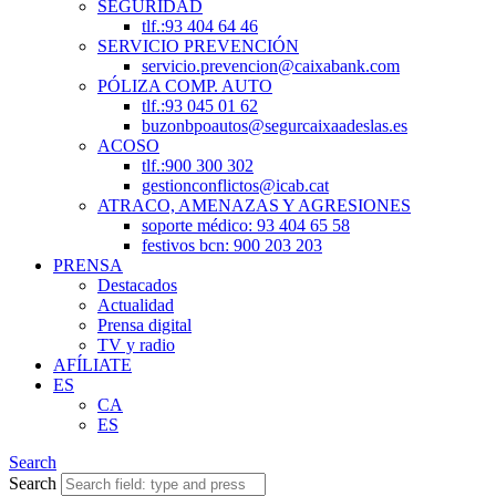
SEGURIDAD
tlf.:93 404 64 46
SERVICIO PREVENCIÓN
servicio.prevencion@caixabank.com
PÓLIZA COMP. AUTO
tlf.:93 045 01 62
buzonbpoautos@segurcaixaadeslas.es
ACOSO
tlf.:900 300 302
gestionconflictos@icab.cat
ATRACO, AMENAZAS Y AGRESIONES
soporte médico: 93 404 65 58
festivos bcn: 900 203 203
PRENSA
Destacados
Actualidad
Prensa digital
TV y radio
AFÍLIATE
ES
CA
ES
Search
Search