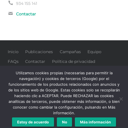
Phone
934 155 141
number:
Email
Contactar
address:
Inicio
Publicaciones
Campañas
Equipo
FAQs
Contactar
Política de privacidad
Colaboradores
Utilizamos cookies propias (necesarias para permitir la
navegación) y cookies de terceros (Google) por el
funcionamiento de los productos relacionados con anuncios y
de los sitios web de Google. Estas cookies solo se recopilarán
haciendo clic a ACEPTAR. Puede RECHAZAR las cookies
analíticas de terceros, puede obtener más información, o bien
© 1976-2024 Sindicato de Empleados de CaixaBank
conocer como cambiar la configuración, pulsando en Más
SECB
SECB
SECB
SECB
SECB
Back
información.
a
a
a
a
a
to
Estoy de acuerdo
No
Más información
Telegram
Twitter
Facebook
Instagram
YouTube
top
↑