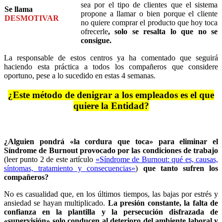
sea por el tipo de clientes que el sistema
Se llama
propone a llamar o bien porque el cliente
DESMOTIVAR
no quiere comprar el producto que hoy toca
ofrecerle
, solo se resalta lo que no se
consigue.
La responsable de estos centros ya ha comentado que seguirá
haciendo esta práctica a todos los compañeros que considere
oportuno, pese a lo sucedido en estas 4 semanas.
¿Este método de denigrar a los empleados es el que
quiere la Entidad?
¿Alguien pondrá «la cordura que toca» para eliminar el
Síndrome de Burnout provocado por las condiciones de trabajo
(leer punto 2 de este artículo
«Síndrome de Burnout: qué es, causas,
síntomas, tratamiento y consecuencias»
)
que tanto sufren los
compañeros?
No es casualidad que, en los últimos tiempos, las bajas por estrés y
ansiedad se hayan multiplicado.
La presión constante, la falta de
confianza en la plantilla y la persecución disfrazada de
«supervisión» solo conducen al deterioro del ambiente laboral y