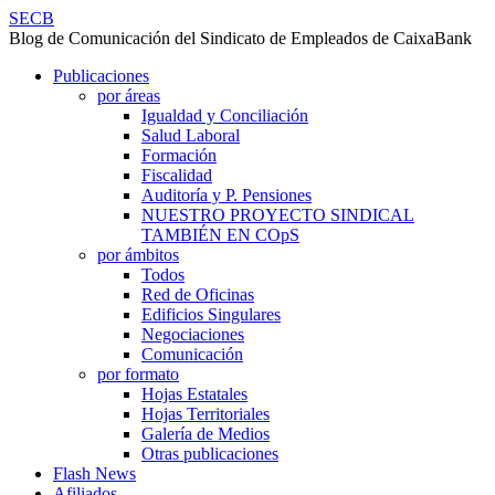
¡BASTA
SECB
Blog de Comunicación del Sindicato de Empleados de CaixaBank
DE
SECB
Skip
Publicaciones
CONTROL
site
to
por áreas
ABUSIVO
navigation
content
Igualdad y Conciliación
Salud Laboral
EN
Formación
CONNECTA
Fiscalidad
Auditoría y P. Pensiones
GIRONA!
NUESTRO PROYECTO SINDICAL
-
TAMBIÉN EN COpS
por ámbitos
SECB
Todos
Red de Oficinas
Edificios Singulares
Negociaciones
Comunicación
por formato
Hojas Estatales
Hojas Territoriales
Galería de Medios
Otras publicaciones
Flash News
Afiliados