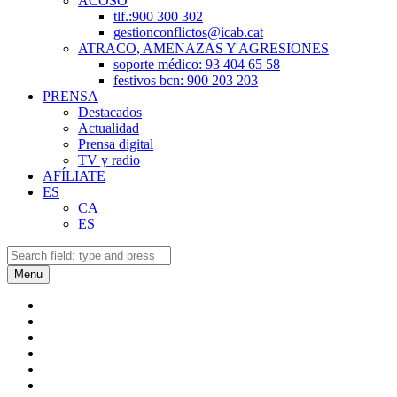
ACOSO
tlf.:900 300 302
gestionconflictos@icab.cat
ATRACO, AMENAZAS Y AGRESIONES
soporte médico: 93 404 65 58
festivos bcn: 900 203 203
PRENSA
Destacados
Actualidad
Prensa digital
TV y radio
AFÍLIATE
ES
CA
ES
Search
Search
Menu
SECB
a
SECB
Telegram
a
SECB
Twitter
a
SECB
Facebook
a
SECB
Instagram
a
Back