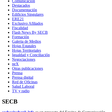
Comunicación
Destacados
Documentación
Edificios Singulares
ERE21
Exclusivo Afiliados
Fiscalidad
Flash News By SECB
Formación
Galeria de Medios
Hojas Estatales
Hojas Territoriales
Igualdad y Conciliación
Negociaciones
neX
Otras publicaciones
Prensa
Prensa digital
Red de Oficinas
Salud Laboral
TV y radio
SECB