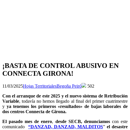
YouTube
to
top
↑
¡BASTA DE CONTROL ABUSIVO EN
CONNECTA GIRONA!
11/03/2025
Hojas Territoriales
Begoña Peiró
502
Con el arranque de este 2025 y el nuevo sistema de Retribución
Variable
, todavía no hemos llegado al final del primer cuatrimestre
y
ya tenemos los primeros «resultados» de bajas laborales de
dos centros Connecta de Girona.
El pasado mes de enero
,
desde SECB, denunciamos
con este
comunicado
“DANZAD, DANZAD, MALDITOS
”
el desastre