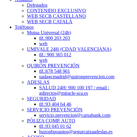
Delegados
CONTENIDO EXCLUSIVO
WEB SECB CASTELLANO
WEB SECB CATALÀ
Teléfonos
Mutua Universal (24h)
tlf.:900 203 203
web
UMIVALE 24H (CDAD VALENCIANA)
tlf.: 900 365 012
web
QUIRÓN PREVENCIÓN
tlf.:678 548 961
uadagcmadrid@quironprevencion.com
ADESLAS
SALUD 24H: 900 100 197 / email :
gdirectos@miracle-sca.es
SEGURIDAD
tlf.:93 404 64 46
SERVICIO PREVENCIÓN
servicio.prevencion@caixabank.com
PÓLIZA COMP. AUTO
tlf.:93 045 01 62
buzonbpoautos@segurcaixaadeslas.es