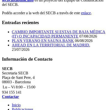
secbcaixabank.info
es un proyecto del Equipo de Comunicación
del SECB.
Podéis acceder a la web del SECB a través de este
enlace
.
Entradas recientes
CAMBIO IMPORTANTE SI ESTAS DE BAJA MÉDICA
(IT) O INCAPACIDAD PERMANENTE
07/08/2026
PLAN VERANO EN SAUNA BANK
06/08/2026
AHEAD EN LA TERRITORIAL DE MADRID.
23/07/2026
Información de Contacto
Address:
SECB
Secretaria SECB
Plaça de Sant Pere, 4
08003 - Barcelona
Business
Lu – Vi
8:00 – 15:00
hours:
Phone
934 155 141
number:
Email
Contactar
address:
Inicio
Publicaciones