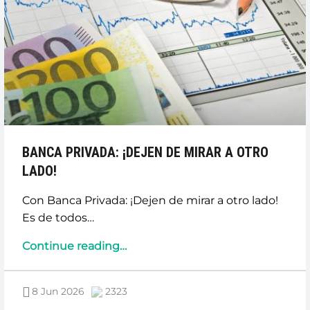
BANCA PRIVADA: ¡DEJEN DE MIRAR A OTRO
LADO!
Con Banca Privada: ¡Dejen de mirar a otro lado!
Es de todos…
“BANCA
Continue reading
…
PRIVADA:
¡DEJEN
8 Jun 2026
2323
DE