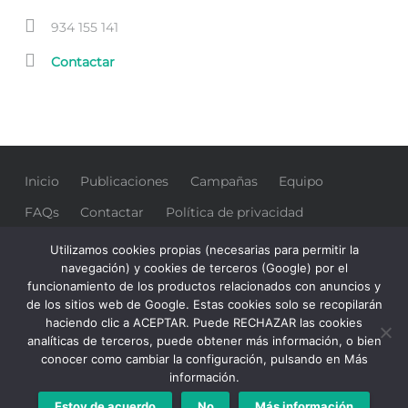
hours:
Phone
934 155 141
number:
Email
Contactar
address:
Inicio
Publicaciones
Campañas
Equipo
FAQs
Contactar
Política de privacidad
Colaboradores
Utilizamos cookies propias (necesarias para permitir la
navegación) y cookies de terceros (Google) por el
funcionamiento de los productos relacionados con anuncios y
de los sitios web de Google. Estas cookies solo se recopilarán
haciendo clic a ACEPTAR. Puede RECHAZAR las cookies
analíticas de terceros, puede obtener más información, o bien
© 1976-2024 Sindicato de Empleados de CaixaBank
conocer como cambiar la configuración, pulsando en Más
SECB
SECB
SECB
SECB
SECB
Back
información.
a
a
a
a
a
to
Estoy de acuerdo
No
Más información