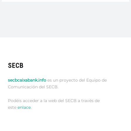
MIRAR
A
OTRO
LADO!”
SECB
secbcaixabank.info
es un proyecto del Equipo de
Comunicación del SECB.
Podéis acceder a la web del SECB a través de
este
enlace
.