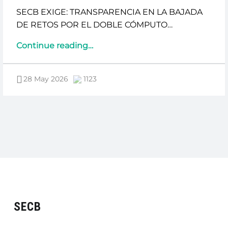
SECB EXIGE: TRANSPARENCIA EN LA BAJADA
DE RETOS POR EL DOBLE CÓMPUTO…
“SECB
Continue reading
…
EXIGE
TRANSPARENCIA
28 May 2026
1123
POR
DOBLE
COMPUTO
SEGUROS
SALUD”
SECB