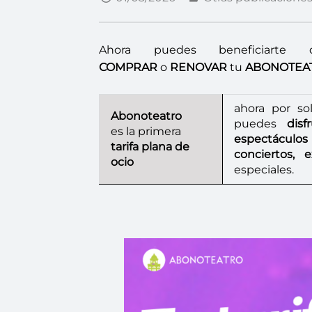
Ahora puedes beneficiart
COMPRAR
o
RENOVAR
tu
ABONOTEA
ahora por s
Abonoteatro
puedes
disf
es la primera
espectáculos
tarifa plana de
conciertos, 
ocio
especiales.