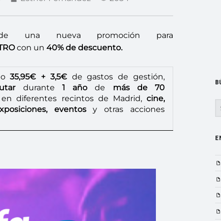
e de una nueva promoción para
TRO
con un
4
0% de descuento.
olo
35,95€ + 3,5€
de gastos de gestión,
B
rutar
durante
1 año
de
más de 70
en diferentes recintos de Madrid,
cine,
S
exposiciones, eventos
y otras acciones
E