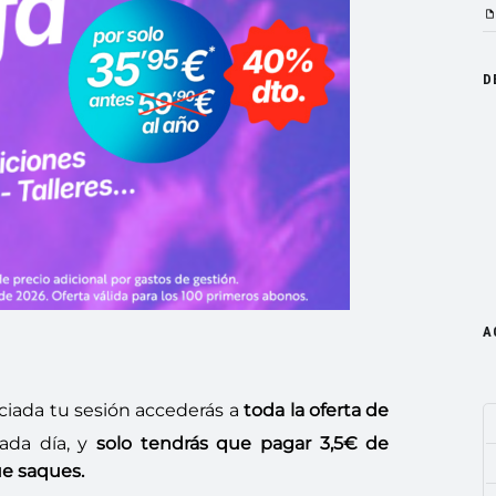
D
A
iciada tu sesión accederás a
toda la oferta de
ada día, y
solo tendrás que pagar 3,5€ de
ue saques.