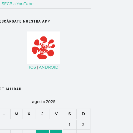
SECB a YouTube
ESCÁRGATE NUESTRA APP
IOS
|
ANDROID
CTUALIDAD
agosto 2026
L
M
X
J
V
S
D
1
2