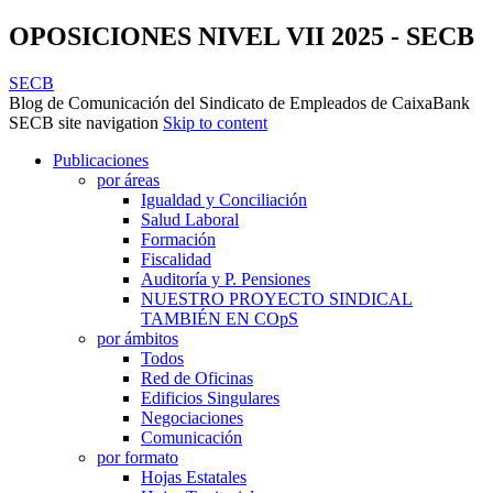
OPOSICIONES NIVEL VII 2025 - SECB
SECB
Blog de Comunicación del Sindicato de Empleados de CaixaBank
SECB site navigation
Skip to content
Publicaciones
por áreas
Igualdad y Conciliación
Salud Laboral
Formación
Fiscalidad
Auditoría y P. Pensiones
NUESTRO PROYECTO SINDICAL
TAMBIÉN EN COpS
por ámbitos
Todos
Red de Oficinas
Edificios Singulares
Negociaciones
Comunicación
por formato
Hojas Estatales