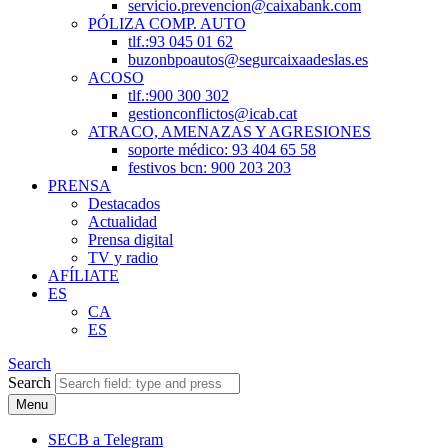
servicio.prevencion@caixabank.com
PÓLIZA COMP. AUTO
tlf.:93 045 01 62
buzonbpoautos@segurcaixaadeslas.es
ACOSO
tlf.:900 300 302
gestionconflictos@icab.cat
ATRACO, AMENAZAS Y AGRESIONES
soporte médico: 93 404 65 58
festivos bcn: 900 203 203
PRENSA
Destacados
Actualidad
Prensa digital
TV y radio
AFÍLIATE
ES
CA
ES
Search
Search
Menu
SECB a Telegram