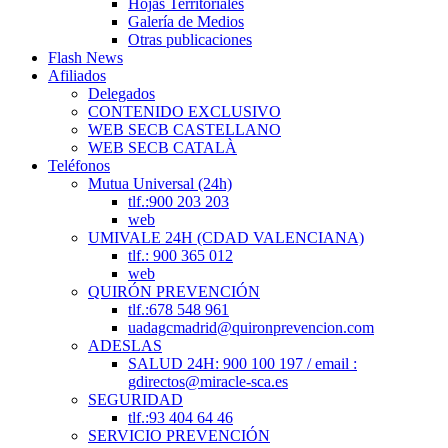
Hojas Territoriales
Galería de Medios
Otras publicaciones
Flash News
Afiliados
Delegados
CONTENIDO EXCLUSIVO
WEB SECB CASTELLANO
WEB SECB CATALÀ
Teléfonos
Mutua Universal (24h)
tlf.:900 203 203
web
UMIVALE 24H (CDAD VALENCIANA)
tlf.: 900 365 012
web
QUIRÓN PREVENCIÓN
tlf.:678 548 961
uadagcmadrid@quironprevencion.com
ADESLAS
SALUD 24H: 900 100 197 / email :
gdirectos@miracle-sca.es
SEGURIDAD
tlf.:93 404 64 46
SERVICIO PREVENCIÓN