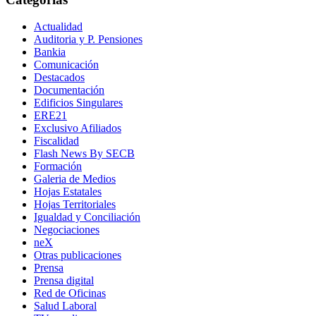
Actualidad
Auditoria y P. Pensiones
Bankia
Comunicación
Destacados
Documentación
Edificios Singulares
ERE21
Exclusivo Afiliados
Fiscalidad
Flash News By SECB
Formación
Galeria de Medios
Hojas Estatales
Hojas Territoriales
Igualdad y Conciliación
Negociaciones
neX
Otras publicaciones
Prensa
Prensa digital
Red de Oficinas
Salud Laboral