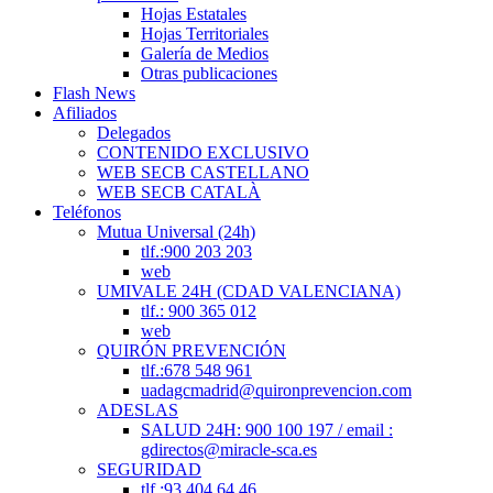
Hojas Estatales
Hojas Territoriales
Galería de Medios
Otras publicaciones
Flash News
Afiliados
Delegados
CONTENIDO EXCLUSIVO
WEB SECB CASTELLANO
WEB SECB CATALÀ
Teléfonos
Mutua Universal (24h)
tlf.:900 203 203
web
UMIVALE 24H (CDAD VALENCIANA)
tlf.: 900 365 012
web
QUIRÓN PREVENCIÓN
tlf.:678 548 961
uadagcmadrid@quironprevencion.com
ADESLAS
SALUD 24H: 900 100 197 / email :
gdirectos@miracle-sca.es
SEGURIDAD
tlf.:93 404 64 46