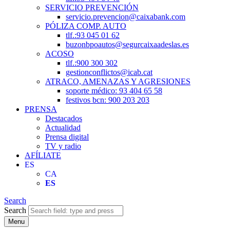
SERVICIO PREVENCIÓN
servicio.prevencion@caixabank.com
PÓLIZA COMP. AUTO
tlf.:93 045 01 62
buzonbpoautos@segurcaixaadeslas.es
ACOSO
tlf.:900 300 302
gestionconflictos@icab.cat
ATRACO, AMENAZAS Y AGRESIONES
soporte médico: 93 404 65 58
festivos bcn: 900 203 203
PRENSA
Destacados
Actualidad
Prensa digital
TV y radio
AFÍLIATE
ES
CA
ES
Search
Search
Menu