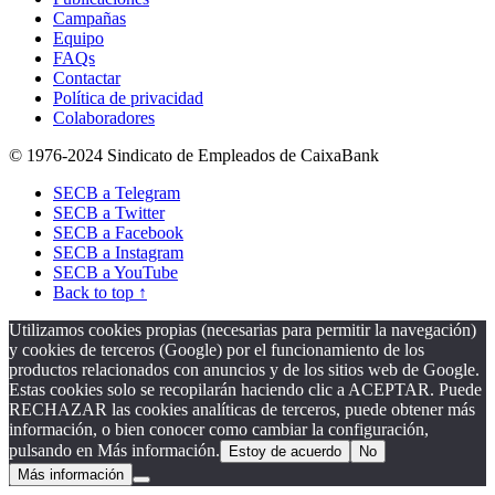
Campañas
Equipo
FAQs
Contactar
Política de privacidad
Colaboradores
© 1976-2024 Sindicato de Empleados de CaixaBank
SECB a Telegram
SECB a Twitter
SECB a Facebook
SECB a Instagram
SECB a YouTube
Back to top ↑
Utilizamos cookies propias (necesarias para permitir la navegación)
y cookies de terceros (Google) por el funcionamiento de los
productos relacionados con anuncios y de los sitios web de Google.
Estas cookies solo se recopilarán haciendo clic a ACEPTAR. Puede
RECHAZAR las cookies analíticas de terceros, puede obtener más
información, o bien conocer como cambiar la configuración,
pulsando en Más información.
Estoy de acuerdo
No
Más información